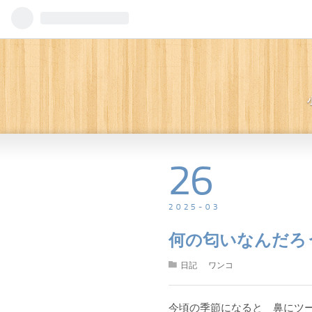
26
2025
-
03
何の匂いなんだろ
日記
ワンコ
今頃の季節になると 鼻にツ