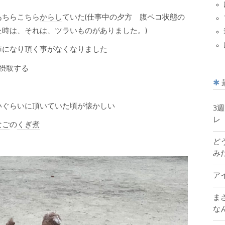
あちらこちら
からし
ていた(仕事中の夕方 腹ペコ状態の
時は、それは、ツラいものがありました。)
値になり頂く事がなくなりました
摂取する
いぐらいに頂いていた頃が懐かしい
3
レ
なご
の
くぎ煮
ど
み
ア
ま
な