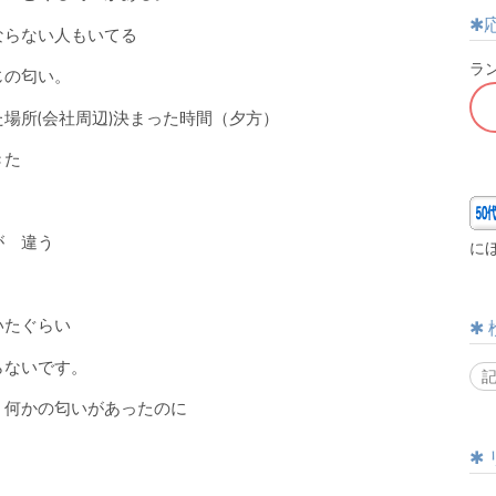
ならない人もいてる
ラ
じの匂い。
場所(会社周辺)決まった時間（夕方）
きた
が 違う
に
いたぐらい
らないです。
 何かの匂いがあったのに