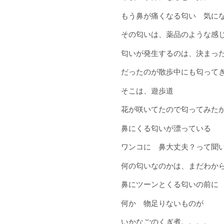
もう鼻が痛くなる匂い 気に
その匂いは、薬品のような感
匂いが発生するのは、決まった
だったのが散歩中にも匂って
そこは、遊歩道
花が咲いてたので匂ってみた
鼻にくる匂いが漂っている
ワンコに 鼻大丈夫？って聞
何の匂いなのかは、まだわか
鼻にツーンとくる匂いの前に
何か 物足りないものが
いかなご
の
くぎ煮
。。。。