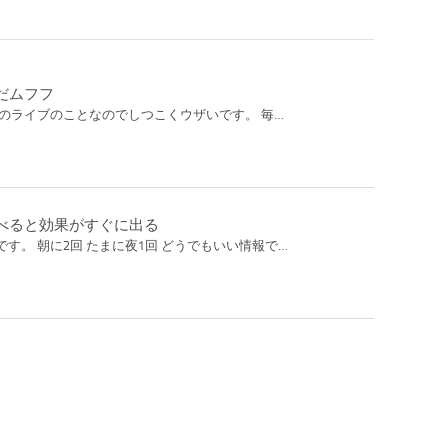
だムフフ
しのライブのことなのでしつこくウザいです。 毎…
べると効果がすぐに出る
す。 朝に2回 たまに夜1回 どうでもいい情報で…