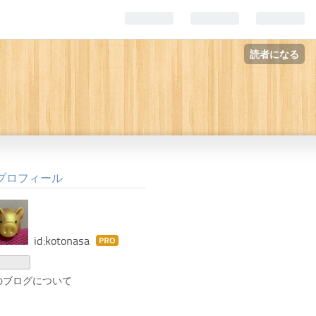
読者になる
。
プロフィール
id:kotonasa
はて
なブ
ログ
のブログについて
Pro